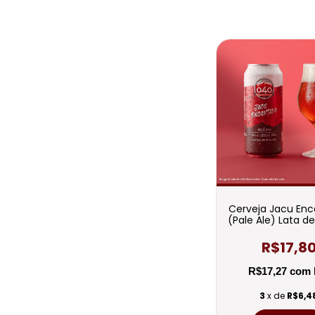
Cerveja Jacu En
(Pale Ale) Lata d
R$17,8
R$17,27
com
3
x de
R$6,4