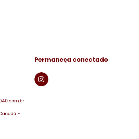
Permaneça conectado
040.com.br
 Canadá -