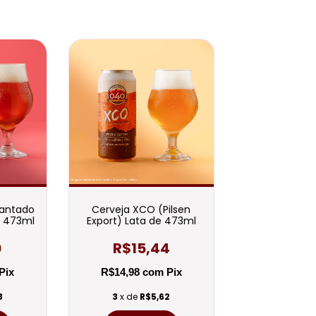
cantado
Cerveja XCO (Pilsen
e 473ml
Export) Lata de 473ml
0
R$15,44
Pix
R$14,98
com
Pix
8
3
x de
R$5,62