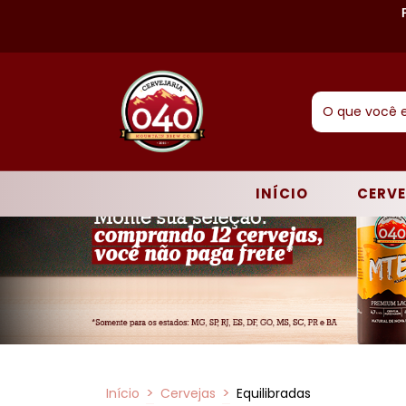
INÍCIO
CERV
>
>
Início
Cervejas
Equilibradas